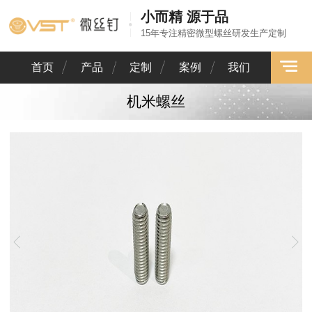
小而精 源于品
15年专注精密微型螺丝研发生产定制
首页
产品
定制
案例
我们
机米螺丝