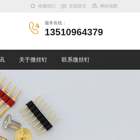
收藏我们
在线留言
网站地图
服务热线：
13510964379
讯
关于微丝钉
联系微丝钉