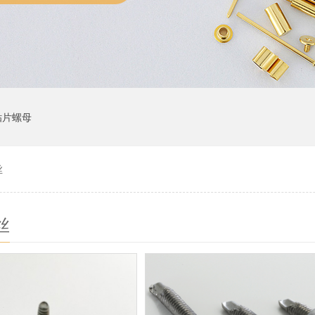
贴片螺母
丝
丝