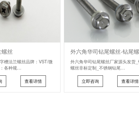
兰螺丝
字槽法兰螺丝品牌：VST/微
外六角华司钻尾螺丝厂家源头发货_
：各种规…
螺丝非标定制_不锈钢钻尾…
询
查看详情
立即咨询
查看详情