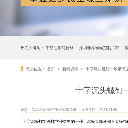
热门关键词：
半空心铆钉价格
深圳非标螺丝定制厂家
您的位置：
首页
新闻资讯
十字沉头螺钉一般该怎
>
>
十字沉头螺钉
来源： 深圳金鑫源精密技术有限公司
发布日期： 2021.04.20
十字沉头螺钉
是螺丝种类中的一种，沉头大部分都不太好精