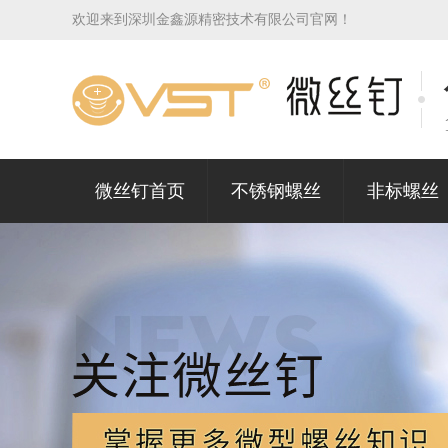
欢迎来到深圳金鑫源精密技术有限公司官网！
微丝钉首页
不锈钢螺丝
非标螺丝