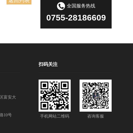
全国服务热线
0755-28186609
扫码关注
区富安大
10号
手机网站二维码
咨询客服