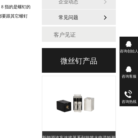
企业动态
8
指的是螺钉的
常见问题
都要跟其它
螺钉
客户见证
咨询创始
微丝钉产品
咨询客服
咨询热线
新能源汽车连接器系列扭簧大电流矩形端子插孔